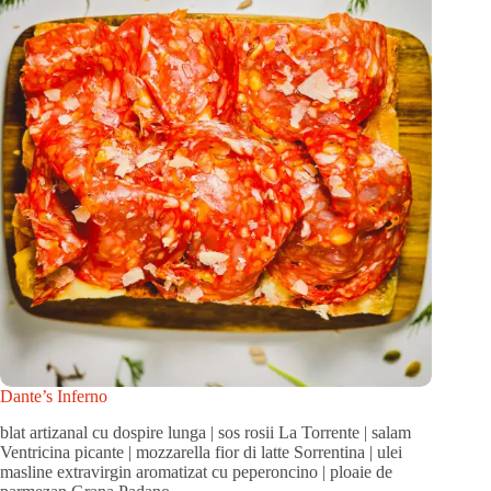
Dante’s Inferno
blat artizanal cu dospire lunga | sos rosii La Torrente | salam
Ventricina picante | mozzarella fior di latte Sorrentina | ulei
masline extravirgin aromatizat cu peperoncino | ploaie de