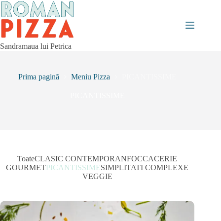
Sari
la
conținut
Sandramaua lui Petrica
Prima pagină
Meniu Pizza
PICANTISSIME
PICANTISSIME
Toate
CLASIC CONTEMPORAN
FOCCACERIE
GOURMET
PICANTISSIME
SIMPLITATI COMPLEXE
VEGGIE