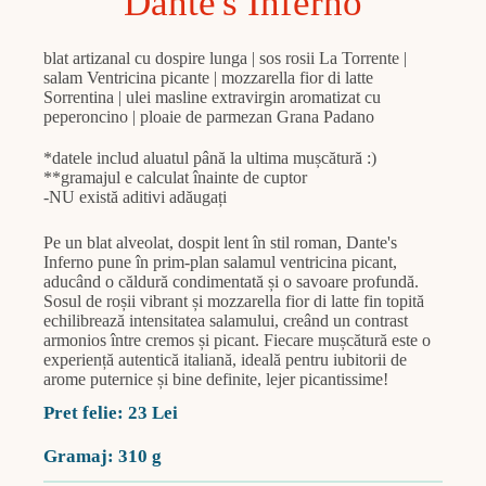
Dante's Inferno
blat artizanal cu dospire lunga | sos rosii La Torrente |
salam Ventricina picante | mozzarella fior di latte
Sorrentina | ulei masline extravirgin aromatizat cu
peperoncino | ploaie de parmezan Grana Padano
*datele includ aluatul până la ultima mușcătură :)
**gramajul e calculat înainte de cuptor
-NU există aditivi adăugați
Pe un blat alveolat, dospit lent în stil roman, Dante's
Inferno pune în prim-plan salamul ventricina picant,
aducând o căldură condimentată și o savoare profundă.
Sosul de roșii vibrant și mozzarella fior di latte fin topită
echilibrează intensitatea salamului, creând un contrast
armonios între cremos și picant. Fiecare mușcătură este o
experiență autentică italiană, ideală pentru iubitorii de
arome puternice și bine definite, lejer picantissime!
Pret felie: 23 Lei
Gramaj: 310 g