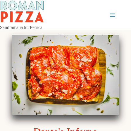
Sari
la
conținut
Sandramaua lui Petrica