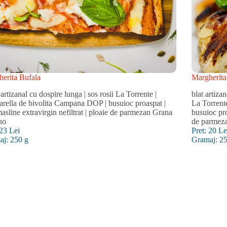
erita Bufala
Margherita
t artizanal cu dospire lunga | sos rosii La Torrente |
blat artiz
rella de bivolita Campana DOP | busuioc proaspat |
La Torrente
masline extravirgin nefiltrat | ploaie de parmezan Grana
busuioc pro
no
de parmez
 23 Lei
Pret: 20 Le
aj: 250 g
Gramaj: 2