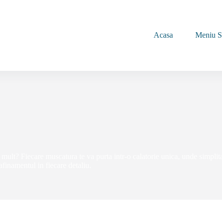
Acasa
Meniu S
mult? Fiecare muscatura te va purta intr-o calatorie unica, unde simplitat
afinamentul in fiecare detaliu.