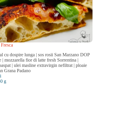
 Fresca
anal cu dospire lunga | sos rosii San Marzano DOP
 | mozzarella fior di latte fresh Sorrentina |
aspat | ulei masline extravirgin nefiltrat | ploaie
an Grana Padano
i
50 g