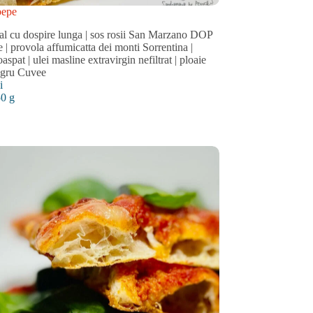
pepe
anal cu dospire lunga | sos rosii San Marzano DOP
 | provola affumicatta dei monti Sorrentina |
aspat | ulei masline extravirgin nefiltrat | ploaie
egru Cuvee
i
50 g