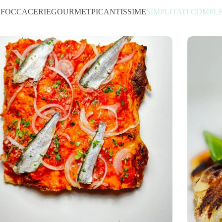
N
FOCCACERIE
GOURMET
PICANTISSIME
SIMPLITATI COMPL