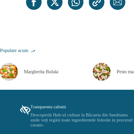
Populare acum
Margherita Bufala
Pesto ma
Transparenta calitatii
Descoperiți Hub-ul culinar la Băcania din Sandrama
unde veți regăsi toate ingredientele folosite in procesul
creativ.