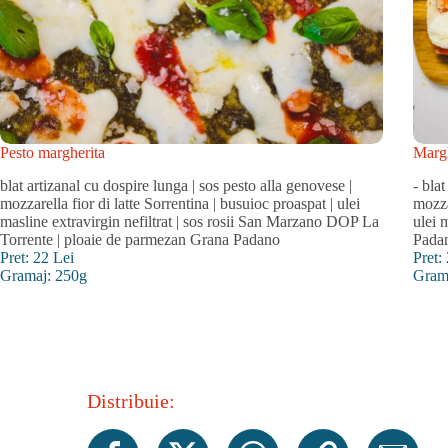
Pesto margherita
Margh
blat artizanal cu dospire lunga | sos pesto alla genovese |
- bla
mozzarella fior di latte Sorrentina | busuioc proaspat | ulei
mozza
masline extravirgin nefiltrat | sos rosii San Marzano DOP La
ulei 
Torrente | ploaie de parmezan Grana Padano
Pada
Pret: 22 Lei
Pret:
Gramaj: 250g
Gram
Distribuie: