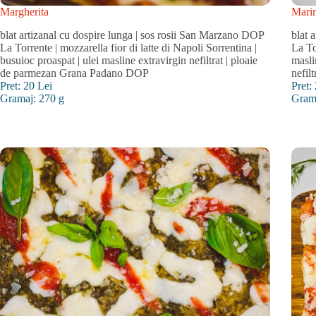
Margherita
Marin
blat artizanal cu dospire lunga | sos rosii San Marzano DOP
blat 
La Torrente | mozzarella fior di latte di Napoli Sorrentina |
La To
busuioc proaspat | ulei masline extravirgin nefiltrat | ploaie
masli
de parmezan Grana Padano DOP
nefil
Pret: 20 Lei
Pret:
Gramaj: 270 g
Gram