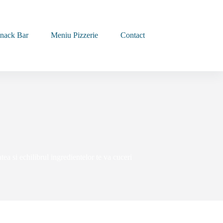
nack Bar
Meniu Pizzerie
Contact
ea si echilibrul ingredientelor te va cuceri