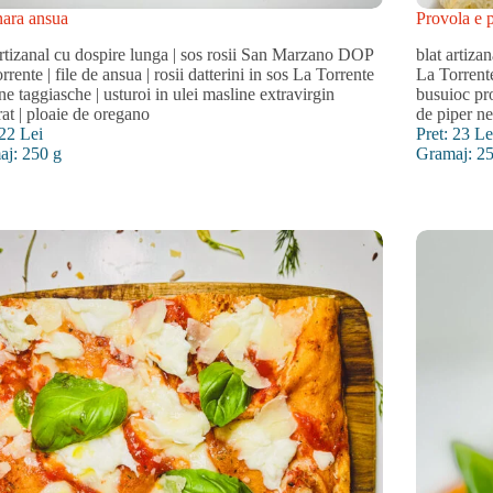
ara ansua
Provola e 
artizanal cu dospire lunga | sos rosii San Marzano DOP
blat artiz
rrente | file de ansua | rosii datterini in sos La Torrente
La Torrente
ne taggiasche | usturoi in ulei masline extravirgin
busuioc pro
trat | ploaie de oregano
de piper n
 22 Lei
Pret: 23 Le
aj: 250 g
Gramaj: 2