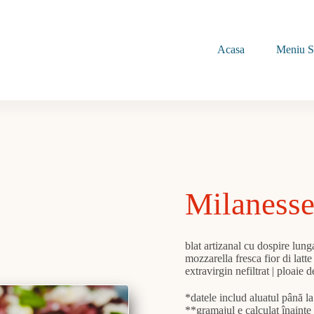
Acasa
Meniu S
Milanesse
blat artizanal cu dospire lun
mozzarella fresca fior di latte
extravirgin nefiltrat | ploaie 
*datele includ aluatul până l
**gramajul e calculat înainte