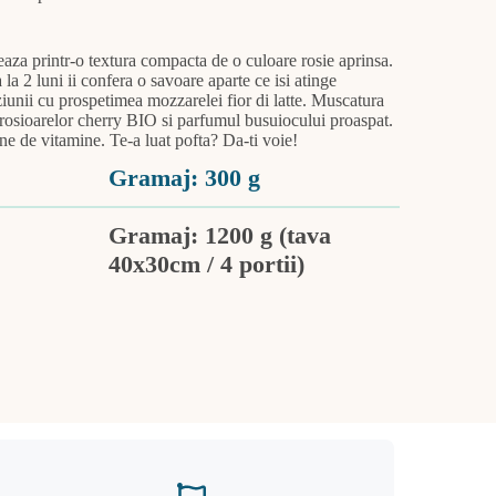
aza printr-o textura compacta de o culoare rosie aprinsa.
a 2 luni ii confera o savoare aparte ce isi atinge
unii cu prospetimea mozzarelei fior di latte. Muscatura
rosioarelor cherry BIO si parfumul busuiocului proaspat.
e de vitamine. Te-a luat pofta? Da-ti voie!
Gramaj: 300 g
Gramaj: 1200 g (tava
40x30cm / 4 portii)