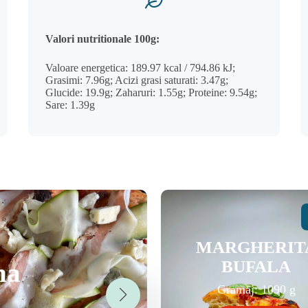
Valori nutritionale 100g:
Valoare energetica: 189.97 kcal / 794.86 kJ;
Grasimi: 7.96g; Acizi grasi saturati: 3.47g;
Glucide: 19.9g; Zaharuri: 1.55g; Proteine: 9.54g;
Sare: 1.39g
MARGHERIT
BUFALA
na
C
Gramaj: 1090 g