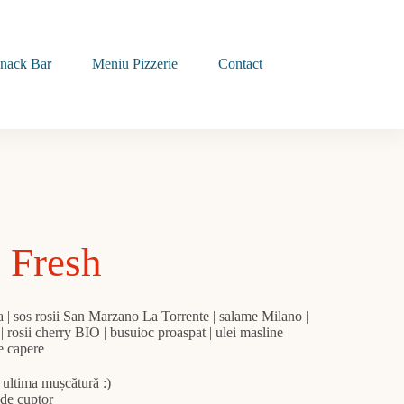
nack Bar
Meniu Pizzerie
Contact
 Fresh
ga | sos rosii San Marzano La Torrente | salame Milano |
 | rosii cherry BIO | busuioc proaspat | ulei masline
de capere
a ultima mușcătură :)
 de cuptor