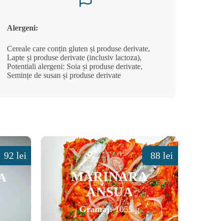
Alergeni:
Cereale care conțin gluten și produse derivate,
Lapte și produse derivate (inclusiv lactoza),
Potentiali alergeni: Soia și produse derivate,
Semințe de susan și produse derivate
92 lei
88 lei
MARINARA
A
ANSUA
opa gourmet
Gramaj:
1055 g